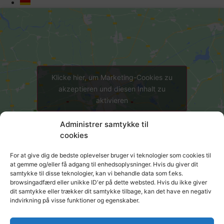
Klicke hier, um Marketing-Cookies zu
akzeptieren und diesen Inhalt zu
aktivieren
Administrer samtykke til
cookies
For at give dig de bedste oplevelser bruger vi teknologier som cookies til
at gemme og/eller få adgang til enhedsoplysninger. Hvis du giver dit
samtykke til disse teknologier, kan vi behandle data som f.eks.
Kontakt
browsingadfærd eller unikke ID'er på dette websted. Hvis du ikke giver
dit samtykke eller trækker dit samtykke tilbage, kan det have en negativ
indvirkning på visse funktioner og egenskaber.
Wenn Sie vertiefende Informationen zu unseren Produkten
benötigen, Fragen oder Ähnliches haben, können Sie sich