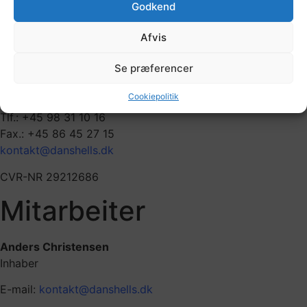
Godkend
gern an die hierunter genannten Ansprechpartner wenden.
Afvis
DanShells ApS
Kystvej 94-96
Se præferencer
Egense, DK-9280 Storvorde
Dänemark
Cookiepolitik
Tlf.: +45 98 31 10 16
Fax.: +45 86 45 27 15
kontakt@danshells.dk
CVR-NR 29212686
Mitarbeiter
Anders Christensen
Inhaber
E-mail:
kontakt@danshells.dk